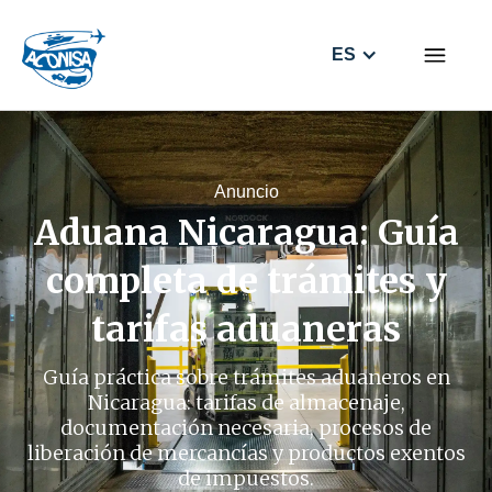
ES
Anuncio
Aduana Nicaragua: Guía
completa de trámites y
tarifas aduaneras
Guía práctica sobre trámites aduaneros en
Nicaragua: tarifas de almacenaje,
documentación necesaria, procesos de
liberación de mercancías y productos exentos
de impuestos.