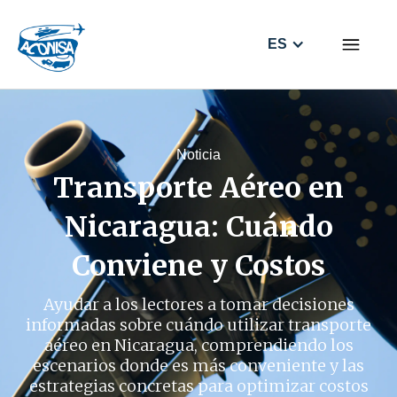
ES
Noticia
Transporte Aéreo en
Nicaragua: Cuándo
Conviene y Costos
Ayudar a los lectores a tomar decisiones
informadas sobre cuándo utilizar transporte
aéreo en Nicaragua, comprendiendo los
escenarios donde es más conveniente y las
estrategias concretas para optimizar costos